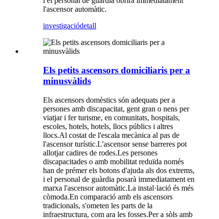
i el personal de guàrdia obrirà immediatament
l'ascensor automàtic.
investigació
detall
Els petits ascensors domiciliaris per a
minusvàlids
Els ascensors domèstics són adequats per a
persones amb discapacitat, gent gran o nens per
viatjar i fer turisme, en comunitats, hospitals,
escoles, hotels, hotels, llocs públics i altres
llocs.Al costat de l'escala mecànica al pas de
l'ascensor turístic.L'ascensor sense barreres pot
allotjar cadires de rodes.Les persones
discapacitades o amb mobilitat reduïda només
han de prémer els botons d'ajuda als dos extrems,
i el personal de guàrdia posarà immediatament en
marxa l'ascensor automàtic.La instal·lació és més
còmoda.En comparació amb els ascensors
tradicionals, s'ometen les parts de la
infraestructura, com ara les fosses.Per a sòls amb