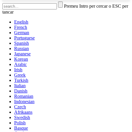
Premeu Intro per cercar o ESC per
tancar
English
French
German
Portuguese
Spanish
Russian
Japanese
Korean
Arabic
Irish
Greek
Turkish
Italian
Danish
Romanian
Indonesian
Czech
Afrikaans
Swedish
Polish
Basque