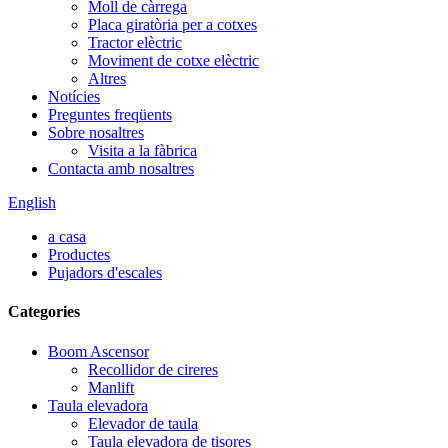
Moll de càrrega
Placa giratòria per a cotxes
Tractor elèctric
Moviment de cotxe elèctric
Altres
Notícies
Preguntes freqüents
Sobre nosaltres
Visita a la fàbrica
Contacta amb nosaltres
English
a casa
Productes
Pujadors d'escales
Categories
Boom Ascensor
Recollidor de cireres
Manlift
Taula elevadora
Elevador de taula
Taula elevadora de tisores