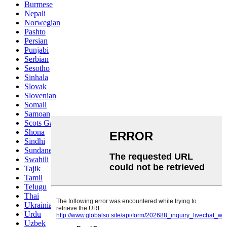
Burmese
Nepali
Norwegian
Pashto
Persian
Punjabi
Serbian
Sesotho
Sinhala
Slovak
Slovenian
Somali
Samoan
Scots Gaelic
Shona
Sindhi
Sundanese
Swahili
Tajik
Tamil
Telugu
Thai
Ukrainian
Urdu
Uzbek