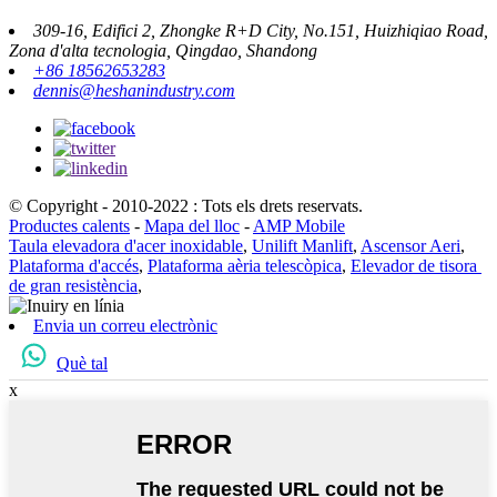
309-16, Edifici 2, Zhongke R+D City, No.151, Huizhiqiao Road,
Zona d'alta tecnologia, Qingdao, Shandong
+86 18562653283
dennis@heshanindustry.com
© Copyright - 2010-2022 : Tots els drets reservats.
Productes calents
-
Mapa del lloc
-
AMP Mobile
Taula elevadora d'acer inoxidable
,
Unilift Manlift
,
Ascensor Aeri
,
Plataforma d'accés
,
Plataforma aèria telescòpica
,
Elevador de tisora ​​
de gran resistència
,
Envia un correu electrònic
Què tal
x