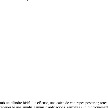
b un cilindre hidràulic elèctric, una caixa de contrapès posterior, totes
aderies té una àmplia gamma d'aplicacions, senzilles i un funcionament fle