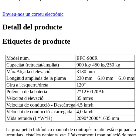
Envieu-nos un correu electrònic
Detall del producte
Etiquetes de producte
Model núm.
EFC-900R
Capacitat (retractat/ampliat)
900 kg/ 450 kg/250 kg
Màx.Alçada d'elevació
3180 mm
Longitud ampliada de la pluma
230 mm + 610 mm + 610 mm
Gira a l'esquerra/dreta
120°
Potència de la bateria
2*12V/120Ah
Velocitat d'elevació
35 mm/s
Velocitat de conducció - Descàrrega
4,5 km/h
Velocitat de conducció - carregada
4,0 km/h
Mida retraïda (L*W*H)
2090*2000*1635 mm
La grua petita hidràulica manual de contrapès rotatiu està equipada am
irregulars, cistelles penjants, etc. L'aixecament i manipulació de merc