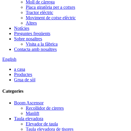
Moll de càrrega
Placa giratòria per a cotxes
Tractor elèctric
Moviment de cotxe elèctric
Altres
Notícies
Preguntes freqüents
Sobre nosaltres
Visita a la fàbrica
Contacta amb nosaltres
English
a casa
Productes
Grua de sòl
Categories
Boom Ascensor
Recollidor de cireres
Manlift
Taula elevadora
Elevador de taula
Taula elevadora de tisores