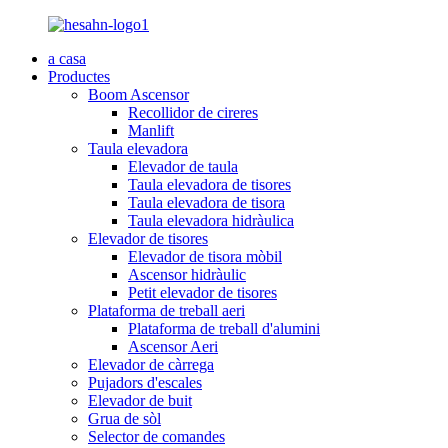
a casa
Productes
Boom Ascensor
Recollidor de cireres
Manlift
Taula elevadora
Elevador de taula
Taula elevadora de tisores
Taula elevadora de tisora
Taula elevadora hidràulica
Elevador de tisores
Elevador de tisora ​​mòbil
Ascensor hidràulic
Petit elevador de tisores
Plataforma de treball aeri
Plataforma de treball d'alumini
Ascensor Aeri
Elevador de càrrega
Pujadors d'escales
Elevador de buit
Grua de sòl
Selector de comandes