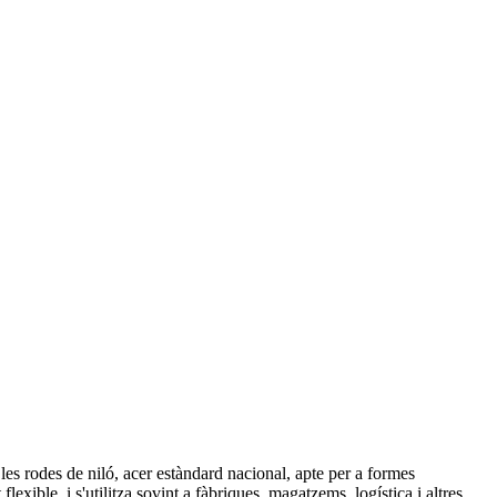
 les rodes de niló, acer estàndard nacional, apte per a formes
xible, i s'utilitza sovint a fàbriques, magatzems, logística i altres