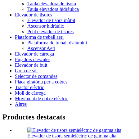
Taula elevadora de tisora
Taula elevadora hidràulica
Elevador de tisores
Elevador de tisora ​​mòbil
Ascensor hidràulic
Petit elevador de tisores
Plataforma de treball aeri
Plataforma de treball d'alumini
Ascensor Aeri
Elevador de càrrega
Pujadors d'escales
Elevador de buit
Grua de sòl
Selector de comandes
Placa giratòria per a cotxes
Tractor elèctric
Moll de càrrega
Moviment de cotxe elèctric
Altres
Productes destacats
Elevador de tisora ​​semielèctric de gamma alta